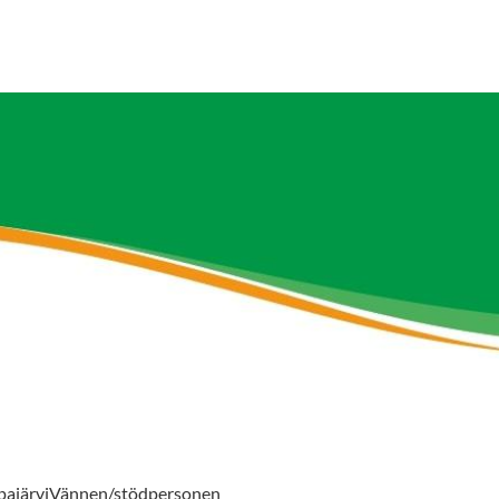
pajärviVännen/stödpersonen