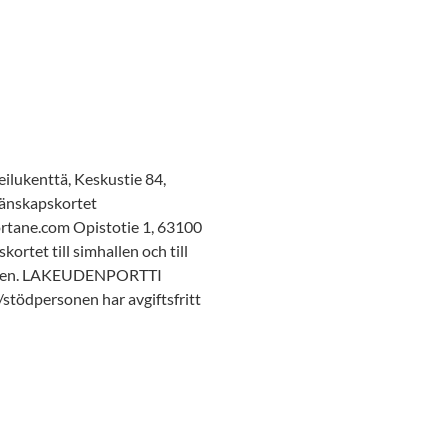
kenttä, Keskustie 84,
Vänskapskortet
tane.com Opistotie 1, 63100
tet till simhallen och till
amiljen. LAKEUDENPORTTI
ödpersonen har avgiftsfritt