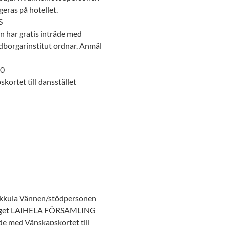
eras på hotellet.
S
ar gratis inträde med
edborgarinstitut ordnar. Anmäl
00
ortet till dansstället
kkula Vännen/stödpersonen
emanget LAIHELA FÖRSAMLING
de med Vänskapskortet till