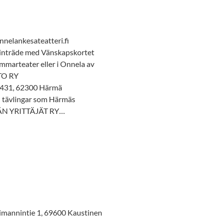
nkesateatteri.fi
inträde med Vänskapskortet
mmarteater eller i Onnela av
TO RY
e 431, 62300 Härmä
l tävlingar som Härmäs
MÄN YRITTÄJÄT RY…
imannintie 1, 69600 Kaustinen