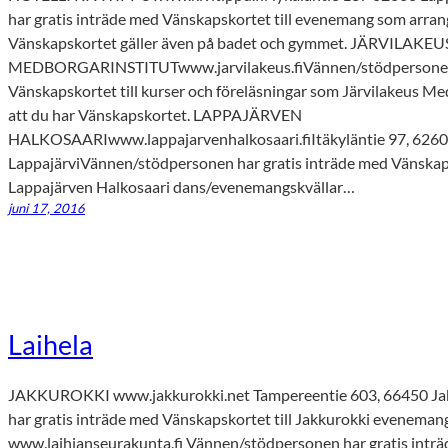
har gratis inträde med Vänskapskortet till evenemang som arrang
Vänskapskortet gäller även på badet och gymmet. JÄRVILAKEU
MEDBORGARINSTITUTwww.jarvilakeus.fiVännen/stödpersonen h
Vänskapskortet till kurser och föreläsningar som Järvilakeus M
att du har Vänskapskortet. LAPPAJÄRVEN
HALKOSAARIwww.lappajarvenhalkosaari.fiItäkyläntie 97, 626
LappajärviVännen/stödpersonen har gratis inträde med Vänskapsk
Lappajärven Halkosaari dans/evenemangskvällar…
juni 17, 2016
Laihela
JAKKUROKKI www.jakkurokki.net Tampereentie 603, 66450 Ja
har gratis inträde med Vänskapskortet till Jakkurokki even
www.laihianseurakunta.fi Vännen/stödpersonen har gratis inträ