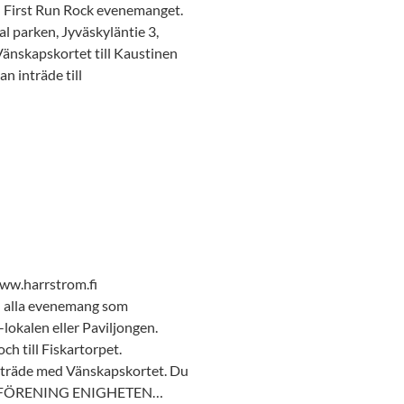
l First Run Rock evenemanget.
parken, Jyväskyläntie 3,
änskapskortet till Kaustinen
n inträde till
harrstrom.fi
l alla evenemang som
lokalen eller Paviljongen.
h till Fiskartorpet.
nträde med Vänskapskortet. Du
DOMSFÖRENING ENIGHETEN…