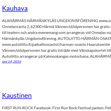
Kauhava
ALAHÄRMÄS HÄRMÄNKYLÄS UNGDOMSFÖRENING www.onnela
Onnelanranta 2, 62300 Härmä Vännen/stödpersonen har gratis 
till teatern och andra evenemang som arrangeras vid Onnelas so
Härmänkyläs Ungdomsförening. AUTOLIITTO HÄRMÄN OSAS
www.autoliitto.fi/paikallisosastot/harman-osasto Haaruksenti
Vännen/stödpersonen har gratis inträde med Vänskapskortet til
Autoliitto arrangerar på Kalmookangas motorbana. ALAHÄR
juni 14, 2016
Kaustinen
FIRST RUN ROCK Facebook: First Run Rock Festival parken, Pel