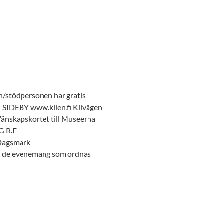
/stödpersonen har gratis
SIDEBY www.kilen.fi Kilvägen
Vänskapskortet till Museerna
NG R.F
 Dagsmark
ll de evenemang som ordnas