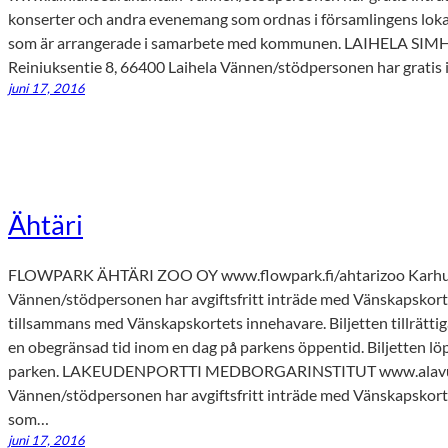
konserter och andra evenemang som ordnas i församlingens loka
som är arrangerade i samarbete med kommunen. LAIHELA SIMHA
Reiniuksentie 8, 66400 Laihela Vännen/stödpersonen har gratis
juni 17, 2016
Ähtäri
FLOWPARK ÄHTÄRI ZOO OY www.flowpark.fi/ahtarizoo Karhunk
Vännen/stödpersonen har avgiftsfritt inträde med Vänskapskorte
tillsammans med Vänskapskortets innehavare. Biljetten tillrätti
en obegränsad tid inom en dag på parkens öppentid. Biljetten lö
parken. LAKEUDENPORTTI MEDBORGARINSTITUT www.alavus.f
Vännen/stödpersonen har avgiftsfritt inträde med Vänskapskortet
som…
juni 17, 2016