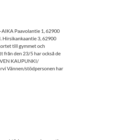
IKA Paavolantie 1, 62900
irsikankaantie 3, 62900
ortet till gymmet och
t från den 23/5 har också de
AJÄRVEN KAUPUNKI/
ärvi Vännen/stödpersonen har