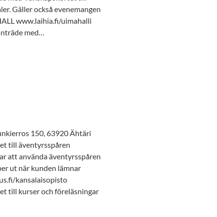
ler. Gäller också evenemangen
LL www.laihia.fi/uimahalli
 inträde med…
ierros 150, 63920 Ähtäri
t till äventyrsspåren
gar att använda äventyrsspåren
per ut när kunden lämnar
i/kansalaisopisto
 till kurser och föreläsningar