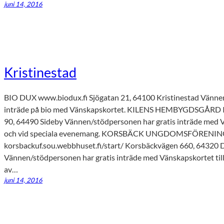
juni 14, 2016
Kristinestad
BIO DUX www.biodux.fi Sjögatan 21, 64100 Kristinestad Vännen
inträde på bio med Vänskapskortet. KILENS HEMBYGDSGÅRD I 
90, 64490 Sideby Vännen/stödpersonen har gratis inträde med 
och vid speciala evenemang. KORSBÄCK UNGDOMSFÖRENI
korsbackuf.sou.webbhuset.fi/start/ Korsbäckvägen 660, 64320
Vännen/stödpersonen har gratis inträde med Vänskapskortet ti
av…
juni 14, 2016