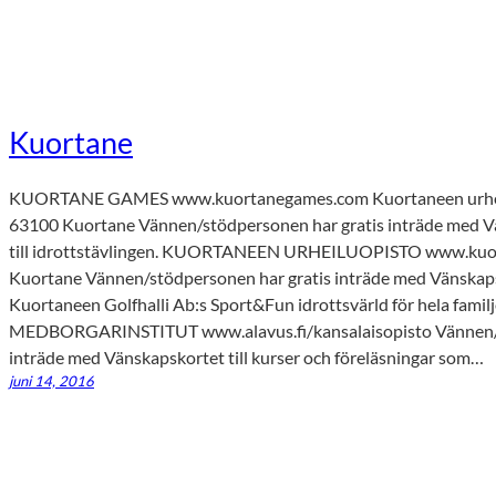
Kuortane
KUORTANE GAMES www.kuortanegames.com Kuortaneen urheilu
63100 Kuortane Vännen/stödpersonen har gratis inträde med 
till idrottstävlingen. KUORTANEEN URHEILUOPISTO www.kuor
Kuortane Vännen/stödpersonen har gratis inträde med Vänskapskor
Kuortaneen Golfhalli Ab:s Sport&Fun idrottsvärld för hela f
MEDBORGARINSTITUT www.alavus.fi/kansalaisopisto Vännen/st
inträde med Vänskapskortet till kurser och föreläsningar som…
juni 14, 2016