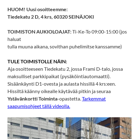
HUOM! Uusi osoitteemme:
Tiedekatu 2 D,
4 krs, 60320 SEINÄJOKI
TOIMISTON AUKIOLOAJAT:
Ti-Ke-To 09:00-15:00 (jos
haluat
tulla muuna aikana, sovithan puhelimitse kanssamme)
TULE TOIMISTOLLE NÄIN:
Aja osoitteeseen Tiedekatu 2, jossa Frami D-talo, jossa
maksulliset parkkipaikat (pysäköintiautomaatti).
Sisäänkäynti D1-ovesta ja aulasta hissillä 4 krs:een.
Hissiltä käänny oikealle käytävää pitkin ja seuraa
Ystävänkortti Toiminta
-opastetta.
Tarkemmat
saapumisohjeet tällä videolla.