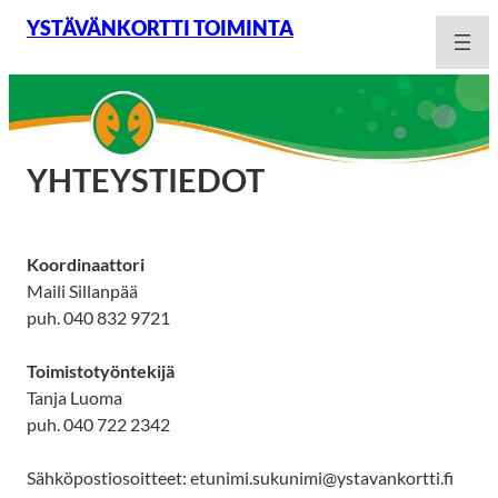
Siirry
YSTÄVÄNKORTTI TOIMINTA
sisältöön
YHTEYSTIEDOT
Koordinaattori
Maili Sillanpää
puh. 040 832 9721
Toimistotyöntekijä
Tanja Luoma
puh. 040 722 2342
Sähköpostiosoitteet: etunimi.sukunimi@ystavankortti.fi