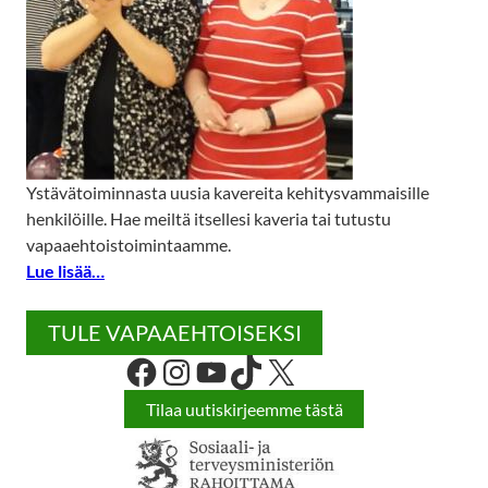
Ystävätoiminnasta uusia kavereita kehitysvammaisille
henkilöille. Hae meiltä itsellesi kaveria tai tutustu
vapaaehtoistoimintaamme.
Lue lisää…
TULE VAPAAEHTOISEKSI
Facebook
Instagram
YouTube
TikTok
X
Tilaa uutiskirjeemme tästä