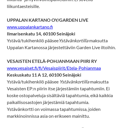
liikuntaesteisille.
UPPALAN KARTANO OY/GARDEN LIVE
www.uppalankartano.fi
Ilmarisenkatu 14, 60100 Seinäjoki
Ystävä/tukihenkilö pääsee
Ystävänkortilla
maksutta
Uppalan Kartanossa järjestettäviin Garden Live iltoihin.
VESAISTEN ETELÄ-POHJANMAAN PIIRI RY
www.vesaiset.fi/fi/Vesaispiirit/Etela-Pohjanmaa
Keskuskatu 11 A 12, 60100 Seinäjoki
Ystävä/tukihenkilö pääsee
Ystävänkortilla
maksutta
Vesaisten EP:n piirin itse järjestämiin tapahtumiin. Ei
koske ostopalveluja sisältäviä tapahtumia, eikä kaikkia
paikallisosastojen järjestämiä tapahtumia.
Ystävänkortti on voimassa tapahtumissa, joiden
markkinoinnissa asia on erikseen mainittu.