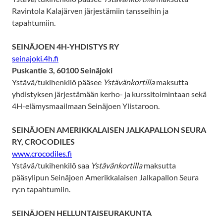
Ravintola Kalajärven järjestämiin tansseihin ja
tapahtumiin.
SEINÄJOEN 4H-YHDISTYS RY
seinajoki.4h.fi
Puskantie 3, 60100 Seinäjoki
Ystävä/tukihenkilö pääsee
Ystävänkortilla
maksutta
yhdistyksen järjestämään kerho- ja kurssitoimintaan sekä
4H-elämysmaailmaan Seinäjoen Ylistaroon.
SEINÄJOEN AMERIKKALAISEN JALKAPALLON SEURA
RY, CROCODILES
www.crocodiles.fi
Ystävä/tukihenkilö saa
Ystävänkortilla
maksutta
pääsylipun Seinäjoen Amerikkalaisen Jalkapallon Seura
ry:n tapahtumiin.
SEINÄJOEN HELLUNTAISEURAKUNTA