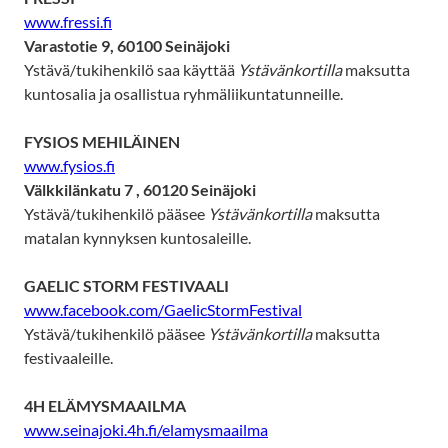
www.fressi.fi
Varastotie 9, 60100 Seinäjoki
Ystävä/tukihenkilö saa käyttää
Ystävänkortilla
maksutta
kuntosalia ja osallistua
ryhmäliikuntatunneille.
FYSIOS MEHILÄINEN
www.fysios.fi
Välkkilänkatu 7 , 60120 Seinäjoki
Ystävä/tukihenkilö pääsee
Ystävänkortilla
maksutta
matalan kynnyksen kuntosaleille.
GAELIC STORM FESTIVAALI
www.facebook.com/GaelicStormFestival
Ystävä/tukihenkilö pääsee
Ystävänkortilla
maksutta
festivaaleille.
4H ELÄMYSMAAILMA
www.seinajoki.4h.fi/elamysmaailma