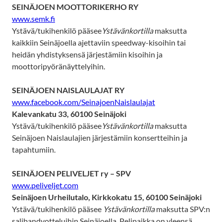
SEINÄJOEN MOOTTORIKERHO RY
www.semk.fi
Ystävä/tukihenkilö pääsee
Ystävänkortilla
maksutta
kaikkiin Seinäjoella ajettaviin speedway-kisoihin tai
heidän yhdistyksensä järjestämiin kisoihin ja
moottoripyöränäyttelyihin.
SEINÄJOEN NAISLAULAJAT RY
www.facebook.com/SeinajoenNaislaulajat
Kalevankatu 33, 60100 Seinäjoki
Ystävä/tukihenkilö pääsee
Ystävänkortilla
maksutta
Seinäjoen Naislaulajien järjestämiin konsertteihin ja
tapahtumiin.
SEINÄJOEN PELIVELJET ry – SPV
www.peliveljet.com
Seinäjoen Urheilutalo, Kirkkokatu 15, 60100 Seinäjoki
Ystävä/tukihenkilö pääsee
Ystävänkortilla
maksutta SPV:n
salibandyotteluihin Seinäjoella. Pelipaikka on yleensä