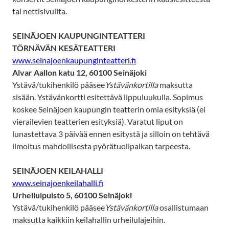
tai nettisivuilta.
SEINÄJOEN KAUPUNGINTEATTERI
TÖRNÄVÄN KESÄTEATTERI
www.seinajoenkaupunginteatteri.fi
Alvar Aallon katu 12, 60100 Seinäjoki
Ystävä/tukihenkilö pääsee
Ystävänkortilla
maksutta
sisään. Ystävänkortti esitettävä lippuluukulla. Sopimus
koskee Seinäjoen kaupungin teatterin omia esityksiä (ei
vierailevien teatterien esityksiä). Varatut liput on
lunastettava 3 päivää ennen esitystä ja silloin on tehtävä
ilmoitus mahdollisesta pyörätuolipaikan tarpeesta.
SEINÄJOEN KEILAHALLI
www.seinajoenkeilahalli.fi
Urheiluipuisto 5, 60100 Seinäjoki
Ystävä/tukihenkilö pääsee
Ystävänkortilla
osallistumaan
maksutta kaikkiin keilahallin urheilulajeihin.