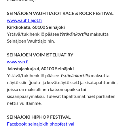
SEINÄJOEN VAUHTIAJOT RACE & ROCK FESTIVAL
www.vauhtiajot.fi
Kirkkokatu, 60100 Seinäjoki
Ystävä/tukihenkilö pääsee
Ystävänkortilla
maksutta
Seinäjoen Vauhtiajoihin.
SEINÄJOEN VOIMISTELIJA
T RY
www.svo.fi
Jalostajankuja 4, 60100 Seinäjoki
Ystävä/tukihenkilö pääsee
Y
stävänkortilla
maksutta
näytöksiin (joulu- ja kevätnäytökset) ja kisatapahtumiin,
joissa on maksullinen katsomopaikka tai
sisäänpääsymaksu. Tulevat tapahtumat näet parhaiten
nettisivuiltamme.
SEINÄJOKI HIPHOP FESTIVAL
Facebook: seinajokihiphopfestival