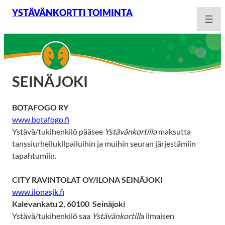
Siirry
YSTÄVÄNKORTTI TOIMINTA
sisältöön
SEINÄJOKI
BOTAFOGO RY
www.botafogo.fi
Ystävä/tukihenkilö pääsee
Ystävänkortilla
maksutta
tanssiurheilukilpailuihin ja muihin seuran järjestämiin
tapahtumiin.
CITY RAVINTOLAT OY/ILONA SEINÄJOKI
www.ilonasjk.fi
Kalevankatu 2, 60100 Seinäjoki
Ystävä/tukihenkilö saa
Ystävänkortill
a ilmaisen