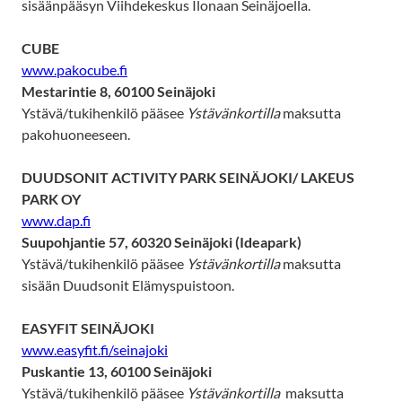
sisäänpääsyn Viihdekeskus Ilonaan Seinäjoella.
CUBE
www.pakocube.fi
Mestarintie 8, 60100 Seinäjoki
Ystävä/tukihenkilö pääsee
Ystävänkortilla
maksutta
pakohuoneeseen.
DUUDSONIT ACTIVITY PARK SEINÄJOKI/ LAKEUS
PARK OY
www.dap.fi
Suupohjantie 57, 60320 Seinäjoki (Ideapark)
Ystävä/tukihenkilö pääsee
Ystävänkortilla
maksutta
sisään Duudsonit Elämyspuistoon.
EASYFIT SEINÄJOKI
www.easyfit.fi/seinajoki
Puskantie 13, 60100 Seinäjoki
Ystävä/tukihenkilö pääsee
Ystävänkortilla
maksutta