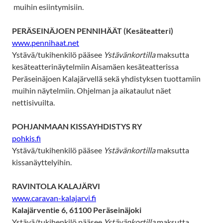
muihin esiintymisiin.
PERÄSEINÄJOEN PENNIHÄÄT (Kesäteatteri)
www.pennihaat.net
Ystävä/tukihenkilö pääsee
Ystävänkortilla
maksutta
kesäteatterinäytelmiin Aisamäen kesäteatterissa
Peräseinäjoen Kalajärvellä sekä yhdistyksen tuottamiin
muihin näytelmiin. Ohjelman ja aikataulut näet
nettisivuilta.
POHJANMAAN KISSAYHDISTYS RY
pohkis.fi
Ystävä/tukihenkilö pääsee
Ystävänkortilla
maksutta
kissanäyttelyihin.
RAVINTOLA KALAJÄRVI
www.caravan-kalajarvi.fi
Kalajärventie 6, 61100 Peräseinäjoki
Ystävä/tukihenkilö pääsee
Ystävänkortilla
maksutta