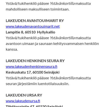
Ystävä/tukihenkilö pääsee
Ystävänkortilla
maksutta
mahdolliseen maksulliseen toimintaan.
LAKEUDEN AVANTOUIMARIT RY
www.lakeudenavantouimarit.net
Lampitie 8, 60510 Hyllykallio
Ystävä/tukihenkilö pääsee
Ystävänkortilla
maksutta
avantoon uimaan ja saunaan kehitysvammaisen henkilön
kanssa.
LAKEUDEN HENKINEN SEURA RY
www.lakeudenhenkinenseura.fi
Keskuskatu 17, 60100 Seinäjoki
Ystävä/tukihenkilö pääsee
Ystävänkortilla
maksutta
seuran järjestämiin luentotilaisuuksiin.
LAKEUDEN URSA RY
www.lakeudenursa.fi
Tähtitornintie 47, 60220 Seinäjoki