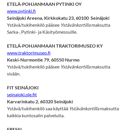
ETELÄ-POHJANMAAN PYTINKI OY
www.pytinki.fi
Seinäjoki Areena, Kirkkokatu 23, 60100 Seinäjoki
Ystävä/tukihenkilö pääsee
Ystävänkortilla
maksutta
Sarka-, Pytinki- ja Käsityömessuille.
ETELÄ-POHJANMAAN TRAKTORIMUSEO KY
www.traktorimuseo.fi
Keski-Nurmontie 79, 60550 Nurmo
Ystävä/tukihenkilö pääsee
Ystävänkortilla
maksutta
sisään.
FIT SEINÄJOKI
seinajoki.ole.fit
Karvarinkatu 2, 60320 Seinäjoki
Ystävä/tukihenkilö saa käyttää
Ystävänkortilla
maksutta
kaikkia kuntosalin palveluita.
FRESSI