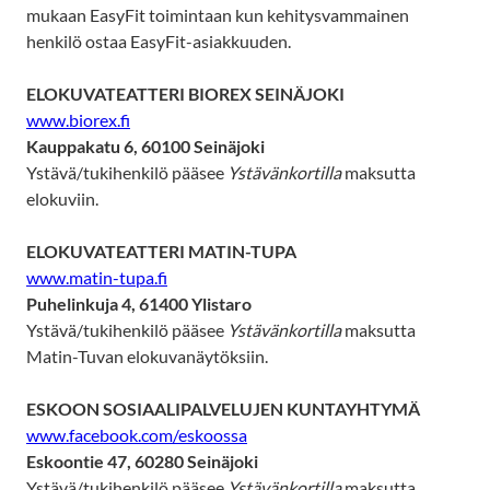
mukaan EasyFit toimintaan kun kehitysvammainen
henkilö ostaa EasyFit-asiakkuuden.
ELOKUVATEATTERI BIOREX SEINÄJOKI
www.biorex.fi
Kauppakatu 6, 60100 Seinäjoki
Ystävä/tukihenkilö pääsee
Ystävänkortilla
maksutta
elokuviin.
ELOKUVATEATTERI MATIN-TUPA
www.matin-tupa.fi
Puhelinkuja 4, 61400 Ylistaro
Ystävä/tukihenkilö pääsee
Ystävänkortilla
maksutta
Matin-Tuvan elokuvanäytöksiin.
ESKOON SOSIAALIPALVELUJEN KUNTAYHTYMÄ
www.facebook.com/eskoossa
Eskoontie 47, 60280 Seinäjoki
Ystävä/tukihenkilö pääsee
Ystävänkortilla
maksutta