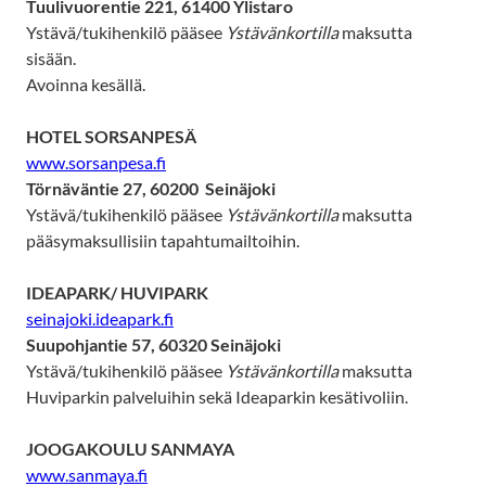
Tuulivuorentie 221, 61400 Ylistaro
Ystävä/tukihenkilö pääsee
Ystävänkortilla
maksutta
sisään.
Avoinna kesällä.
HOTEL SORSANPESÄ
www.sorsanpesa.fi
Törnäväntie 27, 60200 Seinäjoki
Ystävä/tukihenkilö pääsee
Ystävänkortilla
maksutta
pääsymaksullisiin tapahtumailtoihin.
IDEAPARK/ HUVIPARK
seinajoki.ideapark.fi
Suupohjantie 57, 60320 Seinäjoki
Ystävä/tukihenkilö pääsee
Ystävänkortilla
maksutta
Huviparkin palveluihin sekä Ideaparkin kesätivoliin.
JOOGAKOULU SANMAYA
www.sanmaya.fi