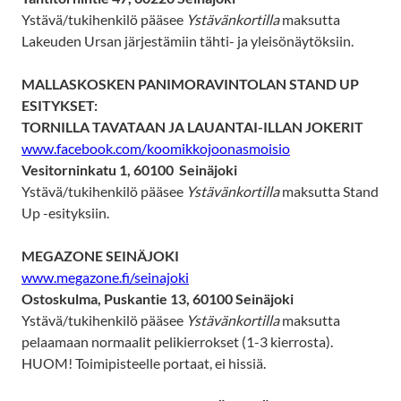
Ystävä/tukihenkilö pääsee
Ystävänkortilla
maksutta
Lakeuden Ursan järjestämiin tähti- ja yleisönäytöksiin.
MALLASKOSKEN PANIMORAVINTOLAN STAND UP
ESITYKSET:
TORNILLA TAVATAAN JA LAUANTAI-ILLAN JOKERIT
www.facebook.com/koomikkojoonasmoisio
Vesitorninkatu 1, 60100 Seinäjoki
Ystävä/tukihenkilö pääsee
Ystävänkortilla
maksutta Stand
Up -esityksiin.
MEGAZONE SEINÄJOKI
www.megazone.fi/seinajoki
Ostoskulma, Puskantie 13, 60100 Seinäjoki
Ystävä/tukihenkilö pääsee
Ystävänkortilla
maksutta
pelaamaan normaalit pelikierrokset (1-3 kierrosta).
HUOM! Toimipisteelle portaat, ei hissiä.