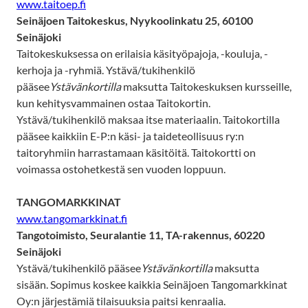
www.taitoep.fi
Seinäjoen Taitokeskus, Nyykoolinkatu 25, 60100
Seinäjoki
Taitokeskuksessa on erilaisia käsityöpajoja, -kouluja, -
kerhoja ja -ryhmiä. Ystävä/tukihenkilö
pääsee
Ystävänkortilla
maksutta Taitokeskuksen kursseille,
kun kehitysvammainen ostaa Taitokortin.
Ystävä/tukihenkilö maksaa itse materiaalin. Taitokortilla
pääsee kaikkiin E-P:n käsi- ja taideteollisuus ry:n
taitoryhmiin harrastamaan käsitöitä. Taitokortti on
voimassa ostohetkestä sen vuoden loppuun.
TANGOMARKKINAT
www.tangomarkkinat.fi
Tangotoimisto, Seuralantie 11, TA-rakennus, 60220
Seinäjoki
Ystävä/tukihenkilö pääsee
Ystävänkortilla
maksutta
sisään. Sopimus koskee kaikkia Seinäjoen Tangomarkkinat
Oy:n järjestämiä tilaisuuksia paitsi kenraalia.