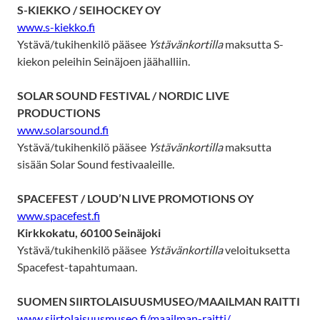
S-KIEKKO / SEIHOCKEY OY
www.s-kiekko.fi
Ystävä/tukihenkilö pääsee
Ystävänkortilla
maksutta S-
kiekon peleihin Seinäjoen jäähalliin.
SOLAR SOUND FESTIVAL / NORDIC LIVE
PRODUCTIONS
www.solarsound.fi
Ystävä/tukihenkilö pääsee
Ystävänkortilla
maksutta
sisään Solar Sound festivaaleille.
SPACEFEST / LOUD’N LIVE PROMOTIONS OY
www.spacefest.fi
Kirkkokatu, 60100 Seinäjoki
Ystävä/tukihenkilö pääsee
Ystävänkortilla
veloituksetta
Spacefest-tapahtumaan.
SUOMEN SIIRTOLAISUUSMUSEO/MAAILMAN RAITTI
www.siirtolaisuusmuseo.fi/maailman-raitti/