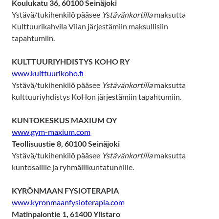
Koulukatu 36, 60100 Seinäjoki
Ystävä/tukihenkilö pääsee
Ystävänkortilla
maksutta
Kulttuurikahvila Viian järjestämiin maksullisiin
tapahtumiin.
KULTTUURIYHDISTYS KOHO RY
www.kulttuurikoho.fi
Ystävä/tukihenkilö pääsee
Ystävänkortilla
maksutta
kulttuuriyhdistys KoHon järjestämiin tapahtumiin.
KUNTOKESKUS MAXIUM OY
www.gym-maxium.com
Teollisuustie 8, 60100 Seinäjoki
Ystävä/tukihenkilö pääsee
Ystävänkortilla
maksutta
kuntosalille ja ryhmäliikuntatunnille.
KYRÖNMAAN FYSIOTERAPIA
www.kyronmaanfysioterapia.com
Matinpalontie
1, 61400 Ylistaro