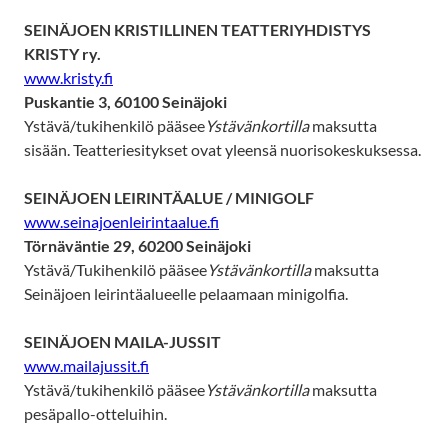
SEINÄJOEN KRISTILLINEN TEATTERIYHDISTYS
KRISTY ry.
www.kristy.fi
Puskantie 3, 60100 Seinäjoki
Ystävä/tukihenkilö pääsee
Ystävänkortilla
maksutta
sisään. Teatteriesitykset ovat yleensä nuorisokeskuksessa.
SEINÄJOEN LEIRINTÄALUE / MINIGOLF
www.seinajoenleirintaalue.fi
Törnäväntie 29, 60200 Seinäjoki
Ystävä/Tukihenkilö pääsee
Ystävänkortilla
maksutta
Seinäjoen leirintäalueelle pelaamaan minigolfia.
SEINÄJOEN MAILA-JUSSIT
www.mailajussit.fi
Ystävä/tukihenkilö pääsee
Ystävänkortilla
maksutta
pesäpallo-otteluihin.