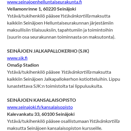
www.seinajoenhelluntaiseurakunta.fi
Vellamonrinne 1, 60220 Seinäjoki
Ystävä/tukihenkilö pääsee
Ystävänkortilla
maksutta
kaikkiin Seinäjoen Helluntaiseurakunnan järjestämiin
maksullisiin tilaisuuksiin, tapahtumiin ja toimintoihin
(suurin osa seurakunnan toiminnasta on maksutonta).
SEINÄJOEN JALKAPALLOKERHO (SJK)
www.sjk.fi
OmaSp Stadion
Ystävä/tukihenkilö pääsee
Ystävänkortilla
maksutta
kaikkiin Seinäjoen Jalkapallokerhon kotiotteluihin. Lippu
lunastettava SJK:n toimistolta tai lippuluukulta.
SEINÄJOEN KANSALAISOPISTO
www.seinajoki.fi/kansalaisopisto
Kalevankatu 33, 60100 Seinäjoki
Ystävä/tukihenkilö pääsee osallistumaan
Ystävänkortilla
maksutta Seinäjoen kansalaisopiston kursseille.