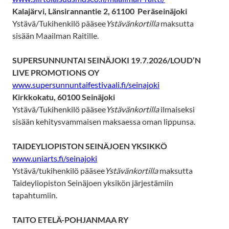
Kalajärvi, Länsirannantie 2, 61100 Peräseinäjoki
Ystävä/Tukihenkilö pääsee
Ystävänkortilla
maksutta
sisään Maailman Raitille.
SUPERSUNNUNTAI SEINÄJOKI 19.7.2026/LOUD’N
LIVE PROMOTIONS OY
www.supersunnuntaifestivaali.fi/seinajoki
Kirkkokatu, 60100 Seinäjoki
Ystävä/Tukihenkilö pääsee
Ystävänkortilla
ilmaiseksi
sisään kehitysvammaisen maksaessa oman lippunsa.
TAIDEYLIOPISTON SEINÄJOEN YKSIKKÖ
www.uniarts.fi/seinajoki
Ystävä/tukihenkilö pääsee
Ystävänkortilla
maksutta
Taideyliopiston Seinäjoen yksikön järjestämiin
tapahtumiin.
TAITO ETELÄ-POHJANMAA RY