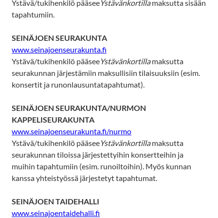
Ystävä/tukihenkilö pääsee
Ystävänkortilla
maksutta sisään
tapahtumiin.
SEINÄJOEN SEURAKUNTA
www.seinajoenseurakunta.fi
Ystävä/tukihenkilö pääsee
Ystävänkortilla
maksutta
seurakunnan järjestämiin maksullisiin tilaisuuksiin (esim.
konsertit ja runonlausuntatapahtumat).
SEINÄJOEN SEURAKUNTA/NURMON
KAPPELISEURAKUNTA
www.seinajoenseurakunta.fi/nurmo
Ystävä/tukihenkilö pääsee
Ystävänkortilla
maksutta
seurakunnan tiloissa järjestettyihin konsertteihin ja
muihin tapahtumiin (esim. runoiltoihin). Myös kunnan
kanssa yhteistyössä järjestetyt tapahtumat.
SEINÄJOEN TAIDEHALLI
www.seinajoentaidehalli.fi