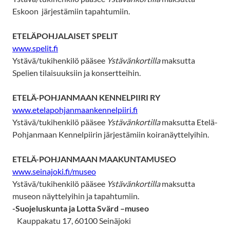
Eskoon järjestämiin tapahtumiin.
ETELÄPOHJALAISET SPELIT
www.spelit.fi
Ystävä/tukihenkilö pääsee
Ystävänkortilla
maksutta
Spelien tilaisuuksiin ja konsertteihin.
ETELÄ-POHJANMAAN KENNELPIIRI RY
www.etelapohjanmaankennelpiiri.fi
Ystävä/tukihenkilö pääsee
Ystävänkortilla
maksutta Etelä-
Pohjanmaan Kennelpiirin järjestämiin koiranäyttelyihin.
ETELÄ-POHJANMAAN MAAKUNTAMUSEO
www.seinajoki.fi/museo
Ystävä/tukihenkilö pääsee
Ystävänkortilla
maksutta
museon näyttelyihin ja tapahtumiin.
-Suojeluskunta ja Lotta Svärd –museo
Kauppakatu 17, 60100 Seinäjoki