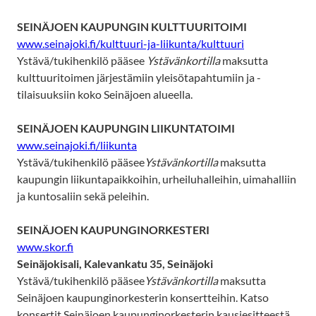
SEINÄJOEN KAUPUNGIN KULTTUURITOIMI
www.seinajoki.fi/kulttuuri-ja-liikunta/kulttuuri
Ystävä/tukihenkilö pääsee
Ystävänkortilla
maksutta
kulttuuritoimen järjestämiin yleisötapahtumiin ja -
tilaisuuksiin koko Seinäjoen alueella.
SEINÄJOEN KAUPUNGIN LIIKUNTATOIMI
www.seinajoki.fi/liikunta
Ystävä/tukihenkilö pääsee
Ystävänkortilla
maksutta
kaupungin liikuntapaikkoihin, urheiluhalleihin, uimahalliin
ja kuntosaliin sekä peleihin.
SEINÄJOEN KAUPUNGINORKESTERI
www.skor.fi
Seinäjokisali, Kalevankatu 35, Seinäjoki
Ystävä/tukihenkilö pääsee
Ystävänkortilla
maksutta
Seinäjoen kaupunginorkesterin konsertteihin. Katso
konsertit Seinäjoen kaupunginorkesterin kausiesitteestä