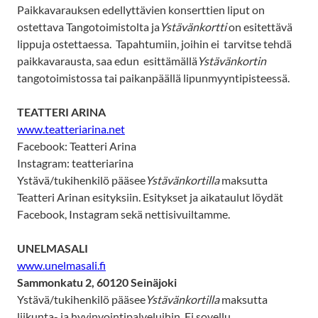
Paikkavarauksen edellyttävien konserttien liput on
ostettava Tangotoimistolta ja
Ystävänkortti
on esitettävä
lippuja ostettaessa. Tapahtumiin, joihin ei tarvitse tehdä
paikkavarausta, saa edun esittämällä
Ystävänkortin
tangotoimistossa tai paikanpäällä lipunmyyntipisteessä.
TEATTERI ARINA
www.teatteriarina.net
Facebook: Teatteri Arina
Instagram: teatteriarina
Ystävä/tukihenkilö pääsee
Ystävänkortilla
maksutta
Teatteri Arinan esityksiin. Esitykset ja aikataulut löydät
Facebook, Instagram sekä nettisivuiltamme.
UNELMASALI
www.unelmasali.fi
Sammonkatu 2, 60120 Seinäjoki
Ystävä/tukihenkilö pääsee
Ystävänkortilla
maksutta
liikunta- ja hyvinvointipalveluihin. Ei sovellu