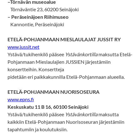
–
Törnävän museoalue
Törnäväntie 23, 60200 Seinäjoki
–
Peräseinäjoen Riihimuseo
Kannontie, Peräseinäjoki
ETELÄ-POHJANMAAN MIESLAULAJAT JUSSIT RY
www.jussit.net
Ystävä/tukihenkilö pääsee
Ystävänkortilla
maksutta Etelä-
Pohjanmaan Mieslaulajien JUSSIEN järjestämiin
konsertteihin. Konsertteja
pidetään eri paikkakunnilla Etelä-Pohjanmaan alueella.
ETELÄ-POHJANMAAN NUORISOSEURA
www.epns.fi
Keskuskatu 11 B 16, 60100 Seinäjoki
Ystävä/tukihenkilö pääsee
Ystävänkortilla
maksutta
kaikkiin Etelä-Pohjanmaan Nuorisoseuran järjestämiin
tapahtumiin ja koulutuksiin.