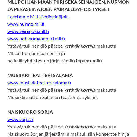
MLL POHJANMAAN PIIRI SEKÄ SEINÄJOEN, NURMON
JA PERÄSEINÄJOEN PAIKALLISYHDISTYKSET
Facebook: MLL Peräseinäjoki
www.nurmo.mll.fi
www.seinajoki.mll.fi
www.pohjanmaanpiiri.mll.fi
Ystävä/tukihenkilö pääsee
Ystävänkortilla
maksutta
MLL:n Pohjanmaan piirin ja
paikallisyhdistysten järjestämiin tapahtumiin.
MUSIIKKITEATTERI SALAMA
www.musiikkiteatterisalama.fi
Ystävä/tukihenkilö pääsee
Ystävänkortilla
maksutta
Musiikkiteatteri Salaman teatteriesityksiin.
NAISKUORO SORJA
www.sorja.fi
Ystävä/tukihenkilö pääsee
Ystävänkortilla
maksutta
Naiskuoro Sorjan järjestämiin maksullisiin konsertteihin ja