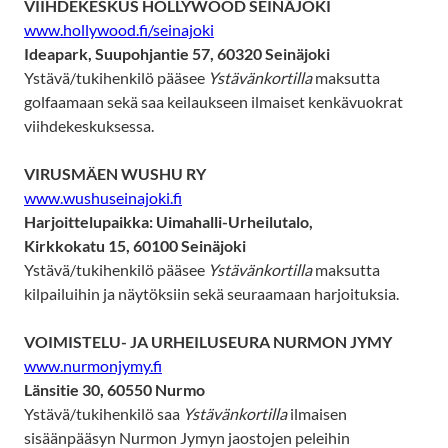
VIIHDEKESKUS HOLLYWOOD SEINÄJOKI
www.hollywood.fi/seinajoki
Ideapark, Suupohjantie 57, 60320 Seinäjoki
Ystävä/tukihenkilö pääsee
Ystävänkortilla
maksutta
golfaamaan sekä saa keilaukseen ilmaiset kenkävuokrat
viihdekeskuksessa.
VIRUSMÄEN WUSHU RY
www.wushuseinajoki.fi
Harjoittelupaikka: Uimahalli-Urheilutalo,
Kirkkokatu 15, 60100 Seinäjoki
Ystävä/tukihenkilö pääsee
Ystävänkortilla
maksutta
kilpailuihin ja näytöksiin sekä seuraamaan harjoituksia.
VOIMISTELU- JA URHEILUSEURA NURMON JYMY
www.nurmonjymy.fi
Länsitie 30, 60550 Nurmo
Ystävä/tukihenkilö saa
Ystävänkortilla
ilmaisen
sisäänpääsyn Nurmon Jymyn jaostojen peleihin