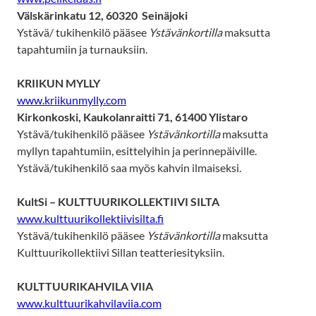
Välskärinkatu 12, 60320 Seinäjoki
Ystävä/ tukihenkilö pääsee
Ystävänkortilla
maksutta
tapahtumiin ja turnauksiin.
KRIIKUN MYLLY
www.kriikunmylly.com
Kirkonkoski, Kaukolanraitti 71, 61400 Ylistaro
Ystävä/tukihenkilö pääsee
Ystävänkortilla
maksutta
myllyn tapahtumiin, esittelyihin ja perinnepäiville.
Ystävä/tukihenkilö saa myös kahvin ilmaiseksi.
KultSi – KULTTUURIKOLLEKTIIVI SILTA
www.kulttuurikollektiivisilta.fi
Ystävä/tukihenkilö pääsee
Ystävänkortilla
maksutta
Kulttuurikollektiivi Sillan teatteriesityksiin.
KULTTUURIKAHVILA VIIA
www.kulttuurikahvilaviia.com