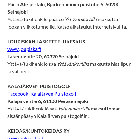
Piirin Atelje -talo, Bjärkenheimin puistotie 6, 60200
Seinäjoki
Ystävä/tukihenkilö pääsee
Ystävänkortilla
maksutta
joogan viikkotunneille. Katso aikataulut Internetsivuilta.
JOUPISKAN LASKETTELUKESKUS
www.joupiska.fi
Lakeudentie 20, 60320 Seinäjoki
Ystävä/tukihenkilö saa
Ystävänkortilla
maksutta hissilipun
ja välineet.
KALAJÄRVEN PUISTOGOLF
Facebook: Kalajärven Puistogolf
Kalajärventie 6, 61100 Peräseinäjoki
Ystävä/ tukihenkilö saa
Ystävänkortilla
maksuttoman
sisäänpääsyn Kalajärven puistogolfiin.
KEIDAS/KUNTOKEIDAS RY
www.pelikeidas.fi